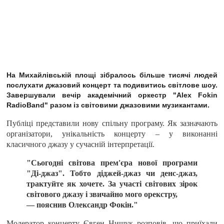
На Михайлівській площі зібралось більше тисячі людей
послухати джазовий концерт та подивитись світлове шоу.
Завершували вечір академічний оркестр "Alex Fokin
RadioBand" разом із світовими джазовими музикантами.
Публіці представили нову спільну програму. Як зазначають
організатори, унікальність концерту – у виконанні
класичного джазу у сучасній інтерпретації.
"Сьогодні світова прем'єра нової програми
"Ді-джаз". Тобто діджей-джаз чи денс-джаз,
трактуйте як хочете. За участі світових зірок
світового джазу і звичайно мого орекстру,
— пояснив Олександр Фокін."
Модератор концерту Євген Нищук розповів, що приїхали