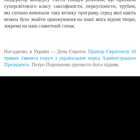
суперсвітового класу саксофоністи, перкусіоністи, трубачі,
які спільно виконали таку велику програму, серед якої навіть
можна було знайти оранжування на наші якісь відомі твори,
зокрема на наш славетний гопак.
Нагадаємо, в Україні — День Європи.
Прапор Євросоюзу 16
травня з'явився поруч з українським перед Адміністрацією
Президента.
Петро Порошенко урочисто його підняв.